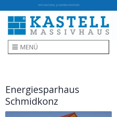
INFO-MATERIAL
|
ANSPRECHPARTNER
MENÜ
Energiesparhaus
Schmidkonz