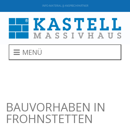
INFO-MATERIAL
|
ANSPRECHPARTNER
VORIGER
NÄCHSTER
Bauvorhaben in Genkingen
Bauvorhaben in Breisach am Rhein
MENÜ
BAUVORHABEN IN
FROHNSTETTEN