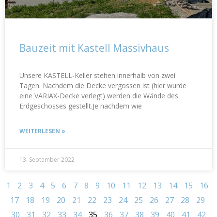
Bauzeit mit Kastell Massivhaus
Unsere KASTELL-Keller stehen innerhalb von zwei
Tagen. Nachdem die Decke vergossen ist (hier wurde
eine VARIAX-Decke verlegt) werden die Wände des
Erdgeschosses gestellt.Je nachdem wie
WEITERLESEN »
13. September 2022
1
2
3
4
5
6
7
8
9
10
11
12
13
14
15
16
17
18
19
20
21
22
23
24
25
26
27
28
29
30
31
32
33
34
35
36
37
38
39
40
41
42